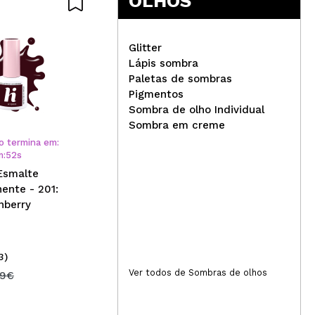
OLHOS
Glitter
Lápis sombra
W7 - Blush em pó Blush
Paletas de sombras
Rebel - All Night
Cla
Pigmentos
sem
Sombra de olho Individual
4: 
Sombra em creme
o termina em:
m
:
52
s
 Esmalte
ente - 201:
nberry
3)
(15)
2,99€
Ver todos de Sombras de olhos
4
49€