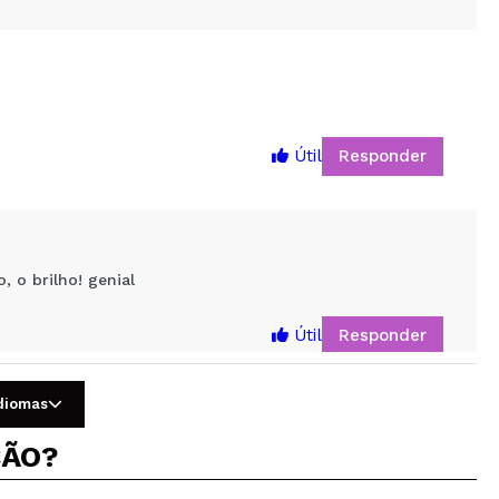
Responder
Útil
5
 o brilho! genial
Responder
Útil
idiomas
ÇÃO?