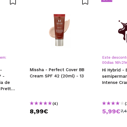
 em:
Este descont
00
dias
16
h
:
21
Missha - Perfect Cover BB
-
Hi Hybrid -
Cream SPF 42 (20ml) - 13
* -
semiperman
ia de
Intense Cra
 Pretty
(4)
(
8,99€
5,99€
7,