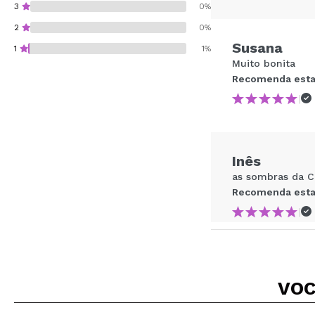
3
0%
2
0%
Susana
1
1%
Muito bonita
Recomenda esta
|
Recomenda esta co
Inês
ENVI
as sombras da Co
Recomenda esta
|
Daniela
VOC
QUE PIGMENTAÇ
INCRIVEL! INCRÍV