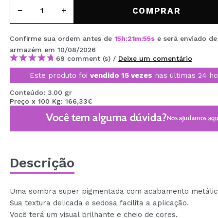
MAQUIFARMA
COMPRAR
KOREA ZONE
Confirme sua ordem antes de
15
h
:
21
m
:
54
s
e será enviado d
TRAVEL SIZE
armazém
em 10/08/2026
69 comment (s) /
Deixe um comentário
NATURE
Este produto foi
vendido 15 vezes
nas últimas 24 ho
Conteúdo: 3.00 gr
DESCONTOS
Preço x 100 Kg: 166,33€
Você tem alguma dúvida?
OUTLET
Nós ajudamos
aqu
ELES VOLTARAM!
EM BREVE
Descrição
BLOG
Uma sombra super pigmentada com acabamento metálic
Sua textura delicada e sedosa facilita a aplicação.
Você terá um visual brilhante e cheio de cores.