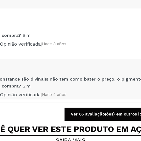
Compartilhar um vídeo ou uma foto
 compra?
Sim
Seu vídeo pode ser o primeiro. Imagine isso...
Opinião verificada
|
Hace 3 años
5/
mpra?
Sim
Não
AR
nstance são divinais! não tem como bater o preço, o pigmento,
 compra?
Sim
Opinião verificada
|
Hace 4 años
Ver 65 avaliação(ões) em outros 
Ê QUER VER ESTE PRODUTO EM A
ÃO É ESTA MEU DEUS?!
EL! INCRÍVEL!
SAIBA MAIS