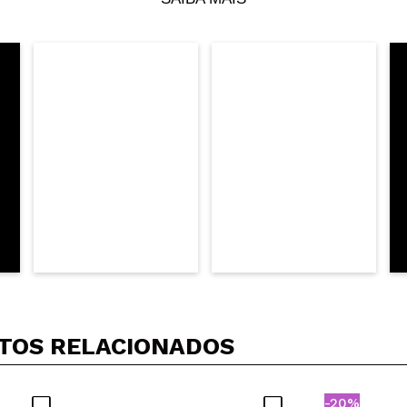
 compra?
Sim
Opinião verificada
|
Hace 5 años
TOS RELACIONADOS
-20%