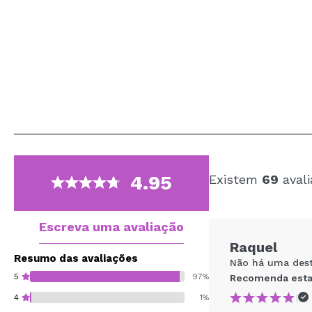
4.95
Existem
69
avali
Escreva uma avaliação
Raquel
Resumo das avaliações
Não há uma dest
5
97%
Recomenda esta
|
4
1%