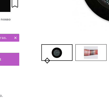
e nosso
ras.
i
o.