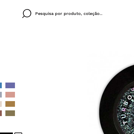
Cristina
Antonia
Ines
Eu não tenho uma c
EU IDIOMA
ez que
Buena experiencia
Muy bien
Spedizi
QUERO
PORTUGUESE
E
eriencia
imballa
ajería.
elegan
colori sc
Ao criar uma conta no
rapidamente, verificar
operações anteriores.