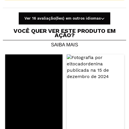
Ver 16 avaliação(ões) em outros idiomas
VOCÊ QUER VER ESTE PRODUTO EM
AÇÃO?
SAIBA MAIS
Compartilhar um vídeo ou uma foto
Seu vídeo pode ser o primeiro. Imagine isso...
Recomenda esta compra?
Sim
Não
5/5
ENVIAR