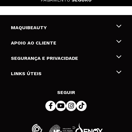
MAQUIBEAUTY
Sobre nós
APOIO AO CLIENTE
Emprego
Envios e Devoluções
SEGURANÇA E PRIVACIDADE
Gift Cards
Desistência / Devoluções
Termos e Privacidade
LINKS ÚTEIS
Formas de pagamento
Política de privacidade
Contato
Desconto Estudantes
Política de cookies
SEGUIR
Resolução de litígios em linha (ODR)