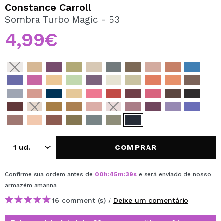
QUERO REGISTAR-ME
Constance Carroll
Sombra Turbo Magic - 53
Ao criar uma conta no Maquibeauty.pt pode fazer as suas
compras rapidamente, verificar o estado das suas
4,99€
encomendas e consultar as suas operações anteriores.
CRIAR CONTA
COMPRAR
Confirme sua ordem antes de
00
h
:
45
m
:
39
s
e será enviado de nosso
armazém
amanhã
16 comment (s) /
Deixe um comentário