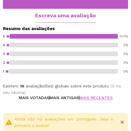
Escreva uma avaliação
Resumo das avaliações
5
100%
4
0%
3
0%
2
0%
1
0%
Existem
16
avaliação(ões) globais sobre este produto
(0 no
seu idioma)
MAIS VOTADAS
MAIS ANTIGAS
MAIS RECENTES
Ainda não há avaliações em português. Seja o
primeiro a avaliar!