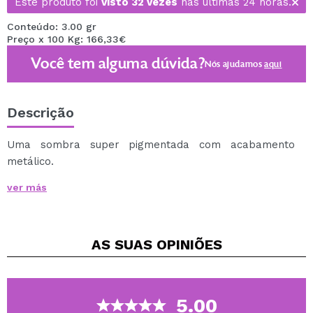
Este produto foi
visto 32 vezes
nas últimas 24 horas.
Conteúdo: 3.00 gr
Preço x 100 Kg: 166,33€
Você tem alguma dúvida?
Nós ajudamos
aqui
Descrição
Uma sombra super pigmentada com acabamento
metálico.
Sua textura delicada e sedosa facilita a aplicação.
ver más
Você terá um visual brilhante e cheio de cores.
AS SUAS
OPINIÕES
5.00