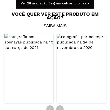
Ver 28 avaliação(ões) em outros idiomas
ENVIAR
VOCÊ QUER VER ESTE PRODUTO EM
AÇÃO?
SAIBA MAIS