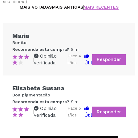
seu idioma)
MAIS VOTADAS
MAIS ANTIGAS
MAIS RECENTES
Maria
Bonito
Recomenda esta compra?
Sim
Opinião
Hace 4
Responder
|
|
verificada
Útil
años
Elisabete Susana
Compartilhar um vídeo ou uma foto
Boa pigmentação
Seu vídeo pode ser o primeiro. Imagine isso...
Recomenda esta compra?
Sim
Opinião
Hace 5
Responder
|
|
verificada
Útil
años
Recomenda esta compra?
Sim
Não
5/5