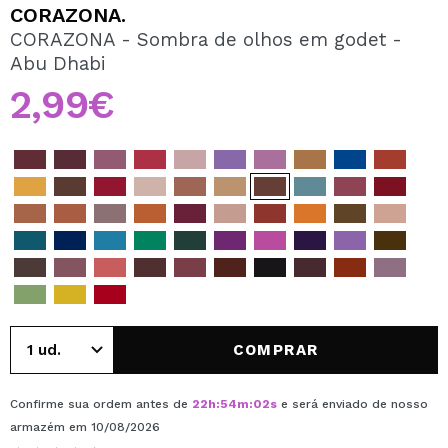
QUERO REGISTAR-ME
CORAZONA.
CORAZONA - Sombra de olhos em godet -
Ao criar uma conta no Maquibeauty.pt pode fazer as suas
Abu Dhabi
compras rapidamente, verificar o estado das suas
encomendas e consultar as suas operações anteriores.
2,99€
CRIAR CONTA
COMPRAR
Confirme sua ordem antes de
22
h
:
54
m
:
02
s
e será enviado de nosso
armazém
em 10/08/2026