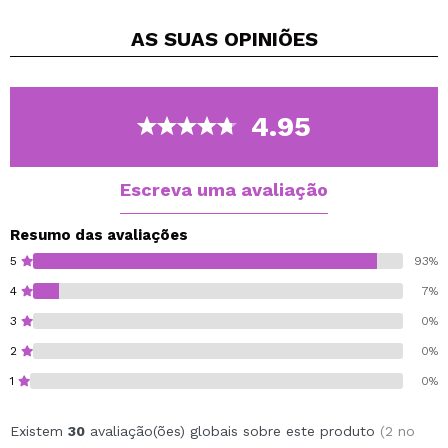
das sombras godet CORAZONA, entre as quais
AS SUAS
OPINIÕES
encontrará sombras mate, metalizadas e
duocromáticas.
Você apenas tem que escolher seus tons favoritos
para criar a paleta dos seus sonhos.
4.95
Esta sombra godê é ideal para incorporar nas paletes
magnéticas vazias da mesma marca CORAZONA.
Escreva uma avaliação
Diâmetro do Godet 26 mm.
Resumo das avaliações
Cruelty free.
5
93%
Vegan.
4
7%
3
0%
2
0%
1
0%
Existem
30
avaliação(ões) globais sobre este produto
(2 no