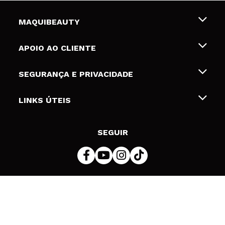
MAQUIBEAUTY
Sobre nós
APOIO AO CLIENTE
Emprego
Envios e Devoluções
SEGURANÇA E PRIVACIDADE
Gift Cards
Desistência / Devoluções
Termos e Privacidade
LINKS ÚTEIS
Formas de pagamento
Política de privacidade
Contato
Desconto Estudantes
Política de cookies
SEGUIR
Resolução de litígios em linha (ODR)