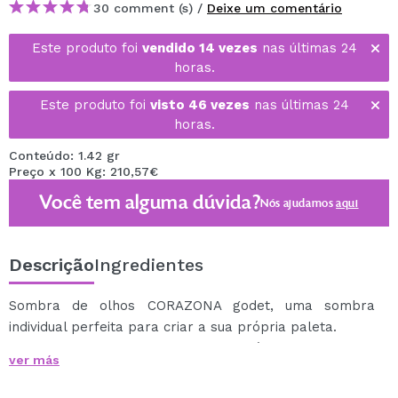
30 comment (s) /
Deixe um comentário
Este produto foi
vendido 14 vezes
nas últimas 24
horas.
Este produto foi
visto 46 vezes
nas últimas 24
horas.
Conteúdo: 1.42 gr
Preço x 100 Kg: 210,57€
Você tem alguma dúvida?
Nós ajudamos
aqui
Descrição
Ingredientes
Sombra de olhos CORAZONA godet, uma sombra
individual perfeita para criar a sua própria paleta.
Sombras godê super pigmentadas, fáceis de aplicar e
ver más
mesclar, que vão te ajudar a criar looks mais incríveis.
Descubra a vasta gama de tonalidades e acabamentos