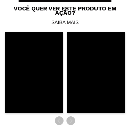
VOCÊ QUER VER ESTE PRODUTO EM
AÇÃO?
Daniela
SAIBA MAIS
Não pigmentam nada.
Não corresponde ao publicitado.
Recomenda esta compra?
Não
Opinião
Hace 5
Responder
|
|
verificada
Útil
años