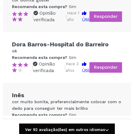
cor bonita. gostei
Recomenda esta compra?
Sim
Opinião
Hace 1
Responder
|
|
verificada
Útil
año
Dora Barros-Hospital do Barreiro
Compartilhar um vídeo ou uma foto
ok
Seu vídeo pode ser o primeiro. Imagine isso...
Recomenda esta compra?
Sim
Opinião
Hace 3
Responder
|
|
verificada
Útil
años
Recomenda esta compra?
Sim
Não
5/5
Inês
ENVIAR
cor muito bonita, preferencialmente colocar com o
dedo para conseguir ter mais brilho
Recomenda esta compra?
Sim
Opinião
Hace 4
Responder
|
|
verificada
Útil
años
Ver 92 avaliação(ões) em outros idiomas