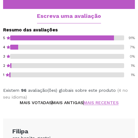
Esta sombra godê é ideal para incorporar nas paletes
magnéticas vazias da mesma marca CORAZONA.
Escreva uma avaliação
Diâmetro do Godet 26 mm.
Resumo das avaliações
Cruelty free.
5
91%
Vegan.
4
7%
3
0%
2
1%
1
1%
Existem
96
avaliação(ões) globais sobre este produto
(4 no
seu idioma)
MAIS VOTADAS
MAIS ANTIGAS
MAIS RECENTES
Filipa