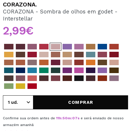
QUERO REGISTAR-ME
CORAZONA.
CORAZONA - Sombra de olhos em godet -
Ao criar uma conta no Maquibeauty.pt pode fazer as suas
Interstellar
compras rapidamente, verificar o estado das suas
encomendas e consultar as suas operações anteriores.
2,99€
CRIAR CONTA
COMPRAR
Confirme sua ordem antes de
11
h
:
50
m
:
07
s
e será enviado de nosso
armazém
amanhã