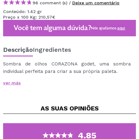
96 comment (s) /
Deixe um comentário
Conteúdo: 1.42 gr
Preço x 100 Kg: 210,57€
Você tem alguma dúvida?
Nós ajudamos
aqui
Descrição
Ingredientes
Sombra de olhos CORAZONA godet, uma sombra
individual perfeita para criar a sua própria paleta.
Sombras godê super pigmentadas, fáceis de aplicar e
ver más
mesclar, que vão te ajudar a criar looks mais incríveis.
Descubra a vasta gama de tonalidades e acabamentos
das sombras godet CORAZONA, entre as quais
AS SUAS
OPINIÕES
encontrará sombras mate, metalizadas e
duocromáticas.
Você apenas tem que escolher seus tons favoritos
para criar a paleta dos seus sonhos.
4.85