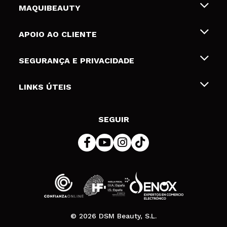
MAQUIBEAUTY
Sobre nós
APOIO AO CLIENTE
Emprego
Envios e Devoluções
SEGURANÇA E PRIVACIDADE
Gift Cards
Desistência / Devoluções
Termos e Privacidade
LINKS ÚTEIS
Formas de pagamento
Política de privacidade
Contato
Desconto Estudantes
Política de cookies
SEGUIR
Resolução de litígios em linha (ODR)
© 2026 DSM Beauty, S.L.