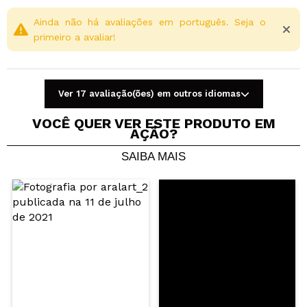
Ainda não há avaliações em português. Seja o
primeiro a avaliar!
Ver 17 avaliação(ões) em outros idiomas
VOCÊ QUER VER ESTE PRODUTO EM
AÇÃO?
SAIBA MAIS
Compartilhar um vídeo ou uma foto
Seu vídeo pode ser o primeiro. Imagine isso...
Recomenda esta compra?
Sim
Não
5/5
ENVIAR