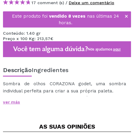
17 comment (s) /
Deixe um comentário
Este produto foi
vendido 8 vezes
nas últimas 24
horas.
Conteúdo: 1.40 gr
Preço x 100 Kg: 213,57€
Você tem alguma dúvida?
Nós ajudamos
aqui
Descrição
Ingredientes
Sombra de olhos CORAZONA godet, uma sombra
individual perfeita para criar a sua própria paleta.
Sombras godê super pigmentadas, fáceis de aplicar e
ver más
mesclar, que vão te ajudar a criar looks mais incríveis.
Descubra a vasta gama de tonalidades e acabamentos
das sombras godet CORAZONA, entre as quais
AS SUAS
OPINIÕES
encontrará sombras mate, metalizadas e