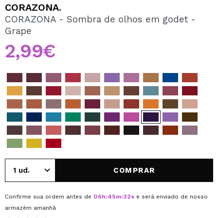
QUERO REGISTAR-ME
CORAZONA.
CORAZONA - Sombra de olhos em godet -
Ao criar uma conta no Maquibeauty.pt pode fazer as suas
Grape
compras rapidamente, verificar o estado das suas
encomendas e consultar as suas operações anteriores.
2,99€
CRIAR CONTA
COMPRAR
Confirme sua ordem antes de
06
h
:
45
m
:
31
s
e será enviado de nosso
armazém
amanhã