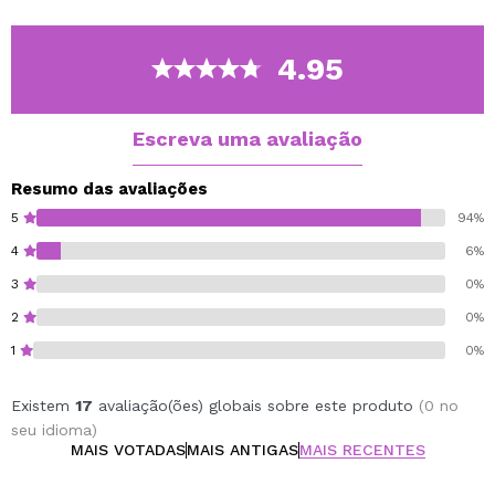
duocromáticas.
Você apenas tem que escolher seus tons favoritos
para criar a paleta dos seus sonhos.
4.95
Esta sombra godê é ideal para incorporar nas paletes
magnéticas vazias da mesma marca CORAZONA.
Escreva uma avaliação
Diâmetro do Godet 26 mm.
Resumo das avaliações
Cruelty free.
5
94%
Vegan.
4
6%
3
0%
2
0%
1
0%
Existem
17
avaliação(ões) globais sobre este produto
(0 no
seu idioma)
MAIS VOTADAS
MAIS ANTIGAS
MAIS RECENTES