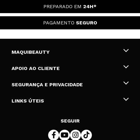
PREPARADO EM
24H*
PAGAMENTO
SEGURO
MAQUIBEAUTY
Sobre nós
APOIO AO CLIENTE
Emprego
Envios e Devoluções
SEGURANÇA E PRIVACIDADE
Gift Cards
Desistência / Devoluções
Termos e Privacidade
LINKS ÚTEIS
Formas de pagamento
Política de privacidade
Contato
Desconto Estudantes
Política de cookies
SEGUIR
Resolução de litígios em linha (ODR)