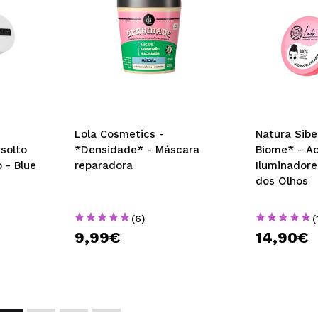
Lola Cosmetics -
Natura Sibe
 solto
*Densidade* - Máscara
Biome* - A
 - Blue
reparadora
Iluminadore
dos Olhos
(6)
(
9,99€
14,90€