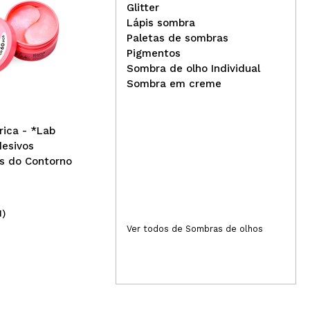
Glitter
Lápis sombra
Hea
Paletas de sombras
Arganour - óleo de rosa
01 
Pigmentos
mosqueta 100% puro
Sombra de olho Individual
Sombra em creme
rica - *Lab
desivos
s do Contorno
1)
(8)
8,49€
11
Ver todos de Sombras de olhos