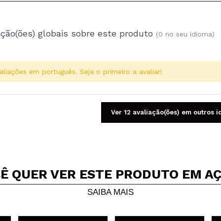
ação(ões) globais sobre este produto
(0 no seu idioma)
aliações em português. Seja o primeiro a avaliar!
Ver 12 avaliação(ões) em outros 
Ê QUER VER ESTE PRODUTO EM A
Compartilhar um vídeo ou uma foto
Seu vídeo pode ser o primeiro. Imagine isso...
SAIBA MAIS
5/
mpra?
Sim
Não