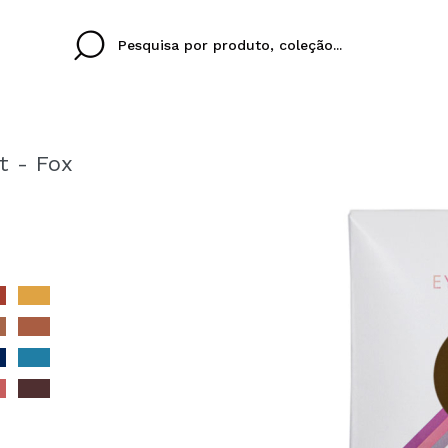
 - Fox
Cristina
Antonia
Ines
Eu não tenho uma c
EU IDIOMA
ez que
Buena experiencia
Muy bien
Spedizi
QUERO
PORTUGUESE
E
eriencia
imballa
ajería.
elegan
colori sc
Ao criar uma conta no
rapidamente, verificar
operações anteriores.