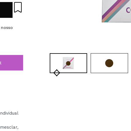
e nosso
i
ividual
mesclar,