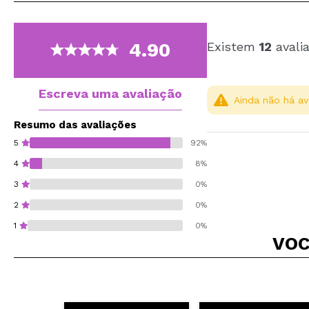
4.90
Existem
12
avali
Escreva uma avaliação
Ainda não há av
Resumo das avaliações
5
92%
4
8%
3
0%
2
0%
1
0%
VOC
Recomenda esta co