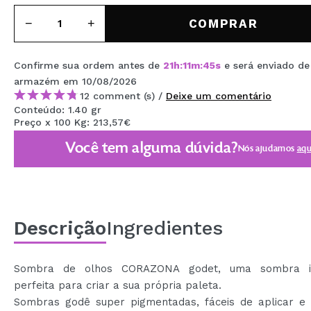
MAQUIFARMA
COMPRAR
KOREA ZONE
Confirme sua ordem antes de
21
h
:
11
m
:
44
s
e será enviado d
TRAVEL SIZE
armazém
em 10/08/2026
NATURE
12 comment (s) /
Deixe um comentário
Conteúdo: 1.40 gr
Preço x 100 Kg: 213,57€
DESCONTOS
Você tem alguma dúvida?
Nós ajudamos
aqu
OUTLET
ELES VOLTARAM!
EM BREVE
Descrição
Ingredientes
BLOG
Sombra de olhos CORAZONA godet, uma sombra ind
perfeita para criar a sua própria paleta.
Sombras godê super pigmentadas, fáceis de aplicar e 