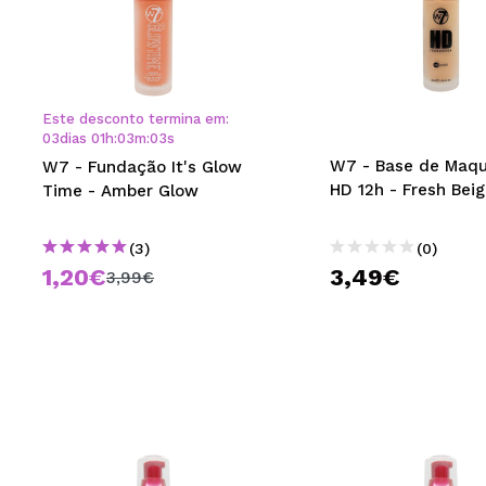
Este desconto termina em:
03
dias
01
h
:
03
m
:
02
s
W7 - Base de Maq
W7 - Fundação It's Glow
HD 12h - Fresh Bei
Time - Amber Glow
(3)
(0)
1,20€
3,49€
3,99€