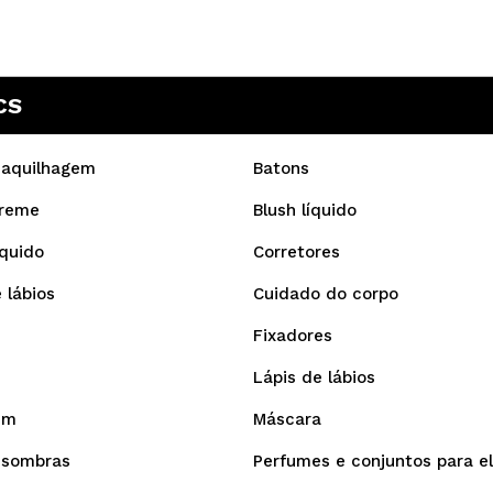
CS
Maquilhagem
Batons
creme
Blush líquido
íquido
Corretores
 lábios
Cuidado do corpo
Fixadores
Lápis de lábios
em
Máscara
 sombras
Perfumes e conjuntos para e