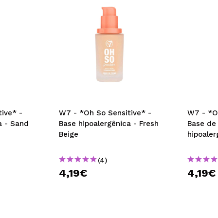
ive* -
W7 - *Oh So Sensitive* -
W7 - *O
a - Sand
Base hipoalergênica - Fresh
Base de
Beige
hipoaler
(4)
4,19€
4,19€