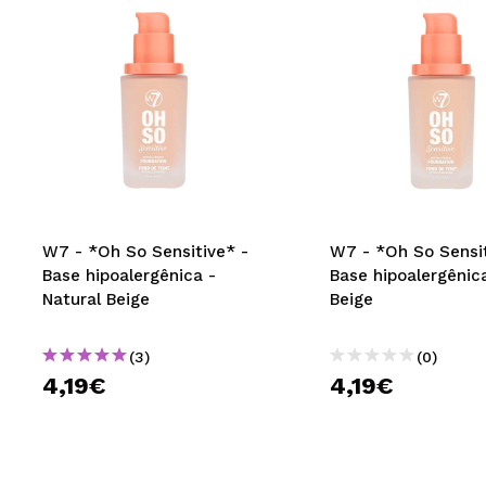
W7 - *Oh So Sensitive* -
W7 - *Oh So Sensit
Base hipoalergênica -
Base hipoalergênic
Natural Beige
Beige
(3)
(0)
4,19€
4,19€