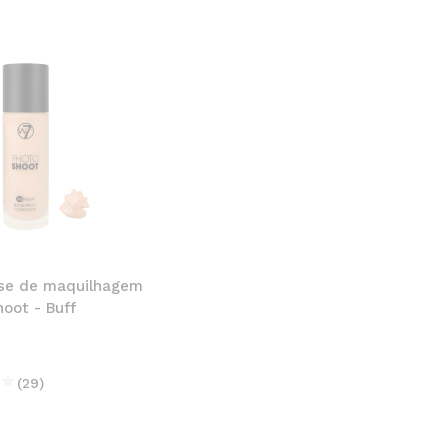
se de maquilhagem
oot - Buff
(29)
€