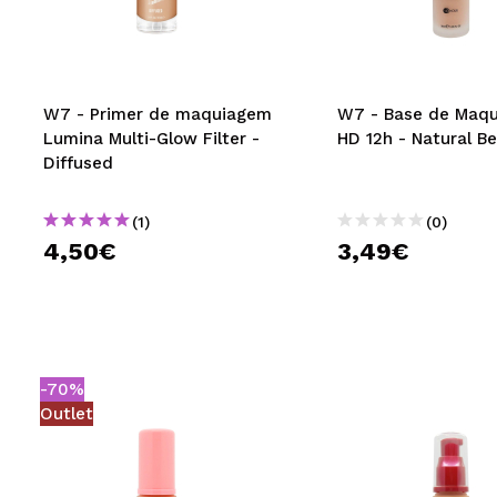
MAQUIFARMA
KOREA ZONE
TRAVEL SIZE
W7 - Primer de maquiagem
W7 - Base de Maq
Lumina Multi-Glow Filter -
HD 12h - Natural Be
NATURE
Diffused
(1)
(0)
DESCONTOS
4,50€
3,49€
OUTLET
ELES VOLTARAM!
EM BREVE
-70%
BLOG
Outlet