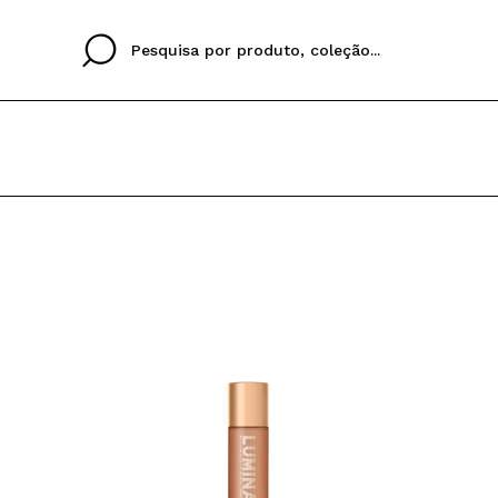
Cristina
Antonia
Ines
Eu não tenho uma c
EU IDIOMA
ez que
Buena experiencia
Muy bien
Spedizi
QUERO
PORTUGUESE
E
eriencia
imballa
ajería.
elegan
colori sc
Ao criar uma conta no
rapidamente, verificar
operações anteriores.