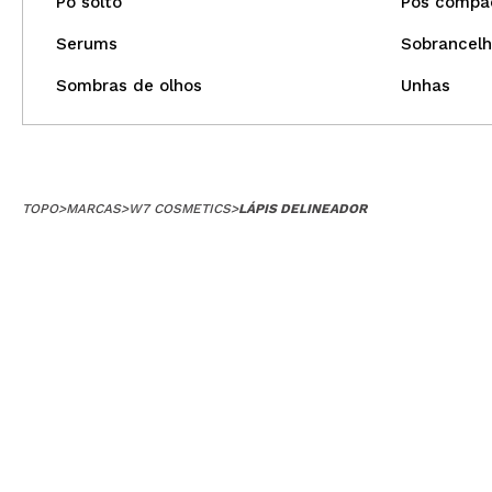
Pó solto
Pós compac
Serums
Sobrancelh
Sombras de olhos
Unhas
TOPO
>
MARCAS
>
W7 COSMETICS
>
LÁPIS DELINEADOR