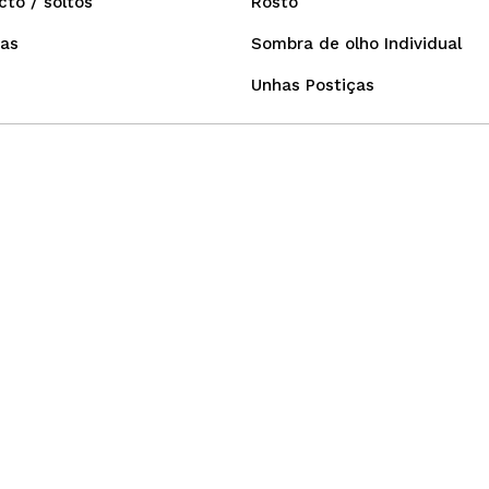
to / soltos
Rosto
as
Sombra de olho Individual
Unhas Postiças