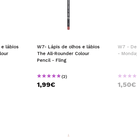
 e lábios
W7- Lápis de olhos e lábios
W7 - De
lour
The All-Rounder Colour
- Monda
Pencil - Fling
(2)
1,99€
1,50€