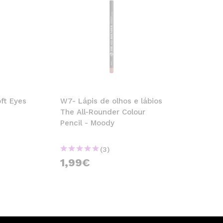
ft Eyes
W7- Lápis de olhos e lábios
The All-Rounder Colour
Pencil - Moody
(3)
1,99€