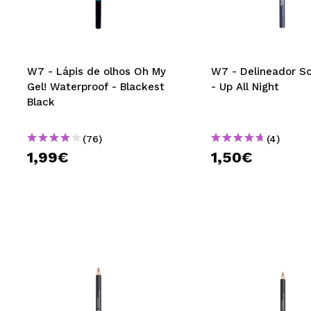
MAQUIFARMA
KOREA ZONE
TRAVEL SIZE
W7 - Lápis de olhos Oh My
W7 - Delineador So
Gel! Waterproof - Blackest
- Up All Night
NATURE
Black
(76)
(4)
DESCONTOS
1,99€
1,50€
OUTLET
ELES VOLTARAM!
EM BREVE
BLOG