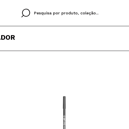
ADOR
Cristina
Antonia
Ines
Eu não tenho uma c
EU IDIOMA
ez que
Buena experiencia
Muy bien
Spedizi
QUERO
PORTUGUESE
E
eriencia
imballa
ajería.
elegan
colori sc
Ao criar uma conta no
rapidamente, verificar
operações anteriores.