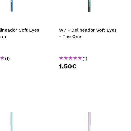
CRIAR CONTA
lineador Soft Eyes
W7 - Delineador Soft Eyes
orm
- The One
(1)
(1)
1,50€