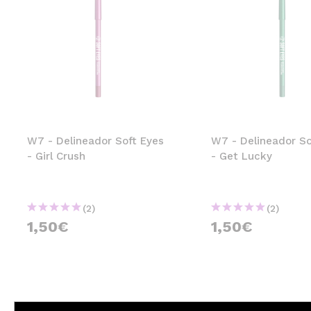
W7 - Delineador Soft Eyes
W7 - Delineador So
- Girl Crush
- Get Lucky
(2)
(2)
1,50€
1,50€