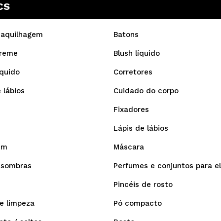
CS
Maquilhagem
Batons
creme
Blush líquido
íquido
Corretores
 lábios
Cuidado do corpo
Fixadores
Lápis de lábios
em
Máscara
 sombras
Perfumes e conjuntos para e
Pincéis de rosto
e limpeza
Pó compacto