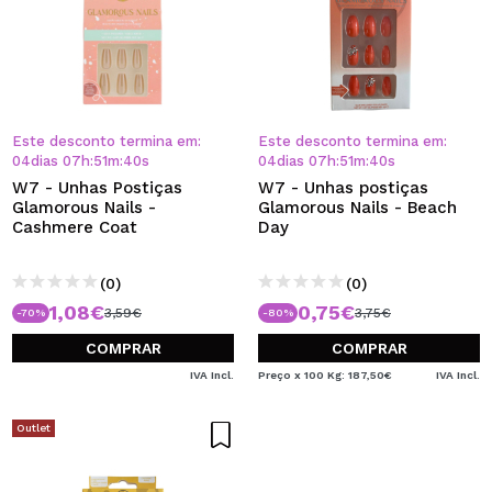
Este desconto termina em:
Este desconto termina em:
04
dias
07
h
:
51
m
:
39
s
04
dias
07
h
:
51
m
:
39
s
W7 - Unhas Postiças
W7 - Unhas postiças
Glamorous Nails -
Glamorous Nails - Beach
Cashmere Coat
Day
(0)
(0)
1,08€
0,75€
3,59€
3,75€
-70%
-80%
COMPRAR
COMPRAR
IVA Incl.
Preço x 100 Kg: 187,50€
IVA Incl.
Outlet