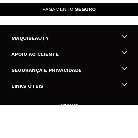
PAGAMENTO
SEGURO
MAQUIBEAUTY
Sobre nós
APOIO AO CLIENTE
Emprego
Envios e Devoluções
SEGURANÇA E PRIVACIDADE
Gift Cards
Desistência / Devoluções
Termos e Privacidade
LINKS ÚTEIS
Formas de pagamento
Política de privacidade
Contato
Desconto Estudantes
Política de cookies
SEGUIR
Resolução de litígios em linha (ODR)