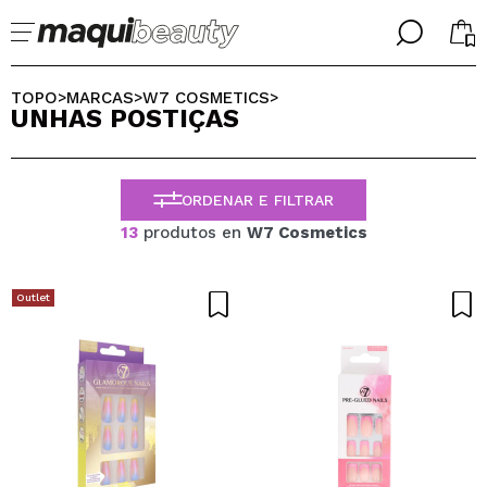
╳
╳
SELECIONE O SEU IDIOMA
TOPO
MARCAS
W7 COSMETICS
>
>
>
UNHAS POSTIÇAS
Já sou #maquilover, tenho uma conta
BIENVENIDX!
PORTUGUESE
ESPAÑOL
ORDENAR E FILTRAR
ENGLISH
FRANCES
13
produtos en
W7 Cosmetics
ALEMAN
ITALIANO
Esqueceu-se da palavra-passe?
Outlet
Eu não tenho uma conta aqui