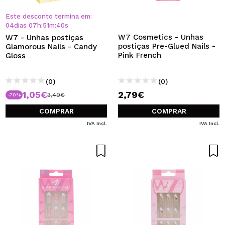
QUERO REGISTAR-ME
Este desconto termina em:
Ao criar uma conta no Maquibeauty.pt pode fazer as suas
04
dias
07
h
:
51
m
:
39
s
compras rapidamente, verificar o estado das suas
W7 Cosmetics - Unhas
W7 - Unhas postiças
encomendas e consultar as suas operações anteriores.
postiças Pre-Glued Nails -
Glamorous Nails - Candy
Pink French
Gloss
CRIAR CONTA
(0)
(0)
1,05€
2,79€
3,49€
-70%
COMPRAR
COMPRAR
IVA Incl.
IVA Incl.