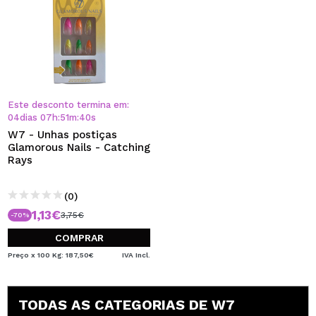
Este desconto termina em:
04
dias
07
h
:
51
m
:
39
s
W7 - Unhas postiças
Glamorous Nails - Catching
Rays
(0)
1,13€
3,75€
-70%
COMPRAR
Preço x 100 Kg: 187,50€
IVA Incl.
TODAS AS CATEGORIAS DE W7