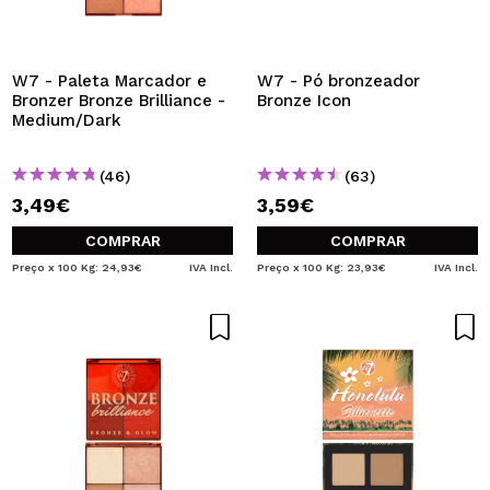
QUERO REGISTAR-ME
Ao criar uma conta no Maquibeauty.pt pode fazer as suas
compras rapidamente, verificar o estado das suas
W7 - Paleta Marcador e
W7 - Pó bronzeador
encomendas e consultar as suas operações anteriores.
Bronzer Bronze Brilliance -
Bronze Icon
Medium/Dark
CRIAR CONTA
(46)
(63)
3,49€
3,59€
COMPRAR
COMPRAR
Preço x 100 Kg: 24,93€
IVA Incl.
Preço x 100 Kg: 23,93€
IVA Incl.