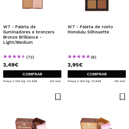
W7 - Paleta de
W7 - Paleta de rosto
iluminadores e bronzers
Honolulu Silhouette
Bronze Brilliance -
Light/Medium
(72)
(6)
3,49€
3,95€
COMPRAR
COMPRAR
Preço x 100 Kg: 24,93€
IVA Incl.
Preço x 100 Kg: 21,94€
IVA Incl.