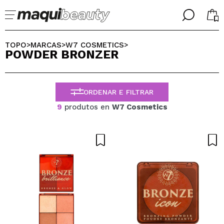
╳
╳
SELECIONE O SEU IDIOMA
TOPO
MARCAS
W7 COSMETICS
>
>
>
POWDER BRONZER
Já sou #maquilover, tenho uma conta
BIENVENIDX!
PORTUGUESE
ESPAÑOL
ORDENAR E FILTRAR
ENGLISH
FRANCES
9
produtos en
W7 Cosmetics
ALEMAN
ITALIANO
Esqueceu-se da palavra-passe?
Eu não tenho uma conta aqui