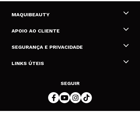
MAQUIBEAUTY
Sobre nós
APOIO AO CLIENTE
Emprego
Envios e Devoluções
SEGURANÇA E PRIVACIDADE
Gift Cards
Desistência / Devoluções
Termos e Privacidade
LINKS ÚTEIS
Formas de pagamento
Política de privacidade
Contato
Desconto Estudantes
Política de cookies
SEGUIR
Resolução de litígios em linha (ODR)