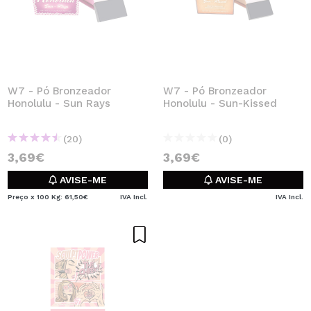
W7 - Pó Bronzeador
W7 - Pó Bronzeador
Honolulu - Sun Rays
Honolulu - Sun-Kissed
(20)
(0)
3,69€
3,69€
AVISE-ME
AVISE-ME
Preço x 100 Kg: 61,50€
IVA Incl.
IVA Incl.