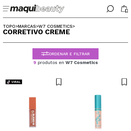
╳
╳
SELECIONE O SEU IDIOMA
TOPO
MARCAS
W7 COSMETICS
>
>
>
CORRETIVO CREME
Já sou #maquilover, tenho uma conta
BIENVENIDX!
PORTUGUESE
ESPAÑOL
ORDENAR E FILTRAR
ENGLISH
FRANCES
9
produtos en
W7 Cosmetics
ALEMAN
ITALIANO
Esqueceu-se da palavra-passe?
Eu não tenho uma conta aqui