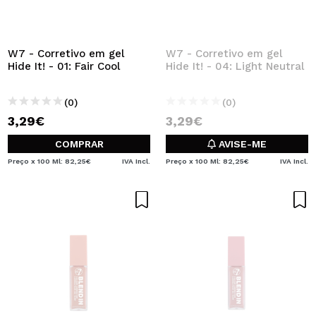
W7 - Corretivo em gel
W7 - Corretivo em gel
Hide It! - 01: Fair Cool
Hide It! - 04: Light Neutral
(0)
(0)
3,29€
3,29€
COMPRAR
AVISE-ME
Preço x 100 Ml: 82,25€
IVA Incl.
Preço x 100 Ml: 82,25€
IVA Incl.