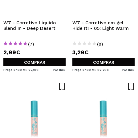
QUERO REGISTAR-ME
Ao criar uma conta no Maquibeauty.pt pode fazer as suas
compras rapidamente, verificar o estado das suas
W7 - Corretivo Líquido
W7 - Corretivo em gel
encomendas e consultar as suas operações anteriores.
Blend In - Deep Desert
Hide It! - 05: Light Warm
(7)
(0)
CRIAR CONTA
2,99€
3,29€
COMPRAR
COMPRAR
Preço x 100 Ml: 27,18€
IVA Incl.
Preço x 100 Ml: 82,25€
IVA Incl.