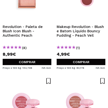
Revolution - Paleta de
Makeup Revolution - Blush
Blush Icon Blush -
e Batom Líquido Bouncy
Authentic Peach
Pudding - Peach Veil
(8)
(1)
8,99€
4,99€
COMPRAR
COMPRAR
Preço x 100 Kg: 142,70€
IVA Incl.
Preço x 100 Kg: 83,17€
IVA Incl.