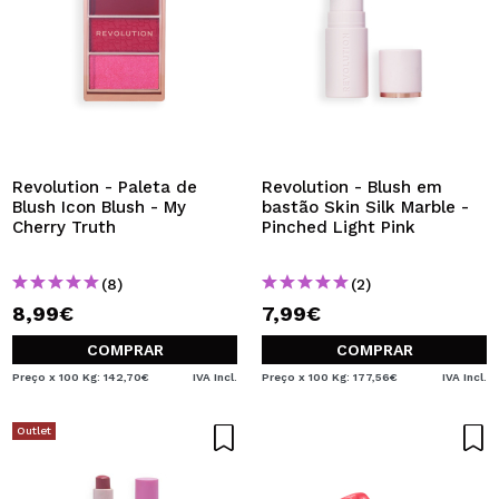
Revolution - Paleta de
Revolution - Blush em
Blush Icon Blush - My
bastão Skin Silk Marble -
Cherry Truth
Pinched Light Pink
(8)
(2)
8,99€
7,99€
COMPRAR
COMPRAR
Preço x 100 Kg: 142,70€
IVA Incl.
Preço x 100 Kg: 177,56€
IVA Incl.
Outlet