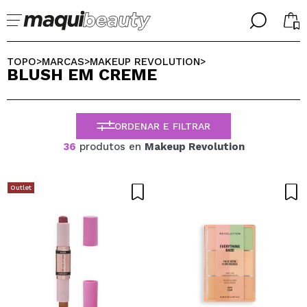
╳
╳
SELECIONE O SEU IDIOMA
TOPO
MARCAS
MAKEUP REVOLUTION
>
>
>
BLUSH EM CREME
Já sou #maquilover, tenho uma conta
BIENVENIDX!
PORTUGUESE
ESPAÑOL
ORDENAR E FILTRAR
ENGLISH
FRANCES
36
produtos en
Makeup Revolution
ALEMAN
ITALIANO
Esqueceu-se da palavra-passe?
Outlet
Eu não tenho uma conta aqui