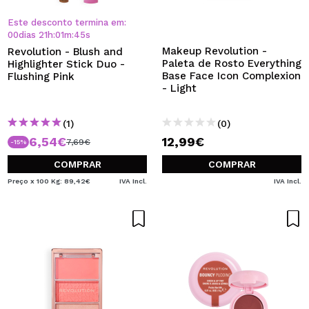
QUERO REGISTAR-ME
Este desconto termina em:
Ao criar uma conta no Maquibeauty.pt pode fazer as suas
00
dias
21
h
:
01
m
:
45
s
compras rapidamente, verificar o estado das suas
Makeup Revolution -
Revolution - Blush and
encomendas e consultar as suas operações anteriores.
Paleta de Rosto Everything
Highlighter Stick Duo -
Base Face Icon Complexion
Flushing Pink
- Light
CRIAR CONTA
(1)
(0)
6,54€
12,99€
7,69€
-15%
COMPRAR
COMPRAR
Preço x 100 Kg: 89,42€
IVA Incl.
IVA Incl.