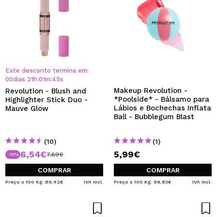
Este desconto termina em:
00
dias
21
h
:
01
m
:
45
s
Makeup Revolution -
Revolution - Blush and
*Poolside* - Bálsamo para
Highlighter Stick Duo -
Lábios e Bochechas Inflata
Mauve Glow
Ball - Bubblegum Blast
(10)
(1)
6,54€
5,99€
7,69€
-15%
COMPRAR
COMPRAR
Preço x 100 Kg: 89,42€
IVA Incl.
Preço x 100 Kg: 99,83€
IVA Incl.