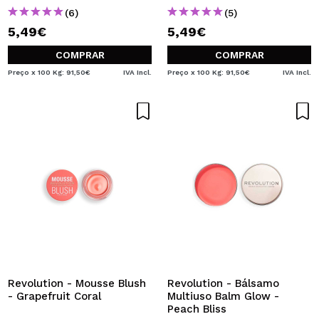
(6)
(5)
5,49€
5,49€
COMPRAR
COMPRAR
Preço x 100 Kg: 91,50€
IVA Incl.
Preço x 100 Kg: 91,50€
IVA Incl.
Revolution - Mousse Blush
Revolution - Bálsamo
- Grapefruit Coral
Multiuso Balm Glow -
Peach Bliss