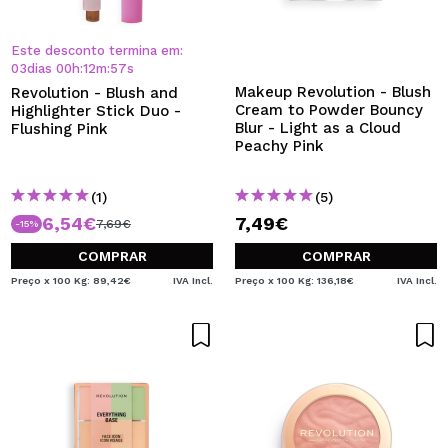
Este desconto termina em:
03
dias
00
h
:
12
m
:
56
s
Makeup Revolution - Blush
Revolution - Blush and
Cream to Powder Bouncy
Highlighter Stick Duo -
Blur - Light as a Cloud
Flushing Pink
Peachy Pink
(1)
(5)
6,54€
7,49€
7,69€
-15%
COMPRAR
COMPRAR
Preço x 100 Kg: 89,42€
IVA Incl.
Preço x 100 Kg: 136,18€
IVA Incl.