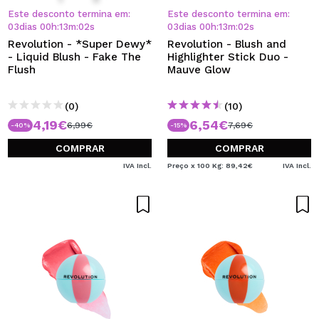
Este desconto termina em:
Este desconto termina em:
03
dias
00
h
:
13
m
:
02
s
03
dias
00
h
:
13
m
:
02
s
Revolution - *Super Dewy*
Revolution - Blush and
- Liquid Blush - Fake The
Highlighter Stick Duo -
Flush
Mauve Glow
(0)
(10)
4,19€
6,54€
6,99€
7,69€
-40%
-15%
COMPRAR
COMPRAR
IVA Incl.
Preço x 100 Kg: 89,42€
IVA Incl.