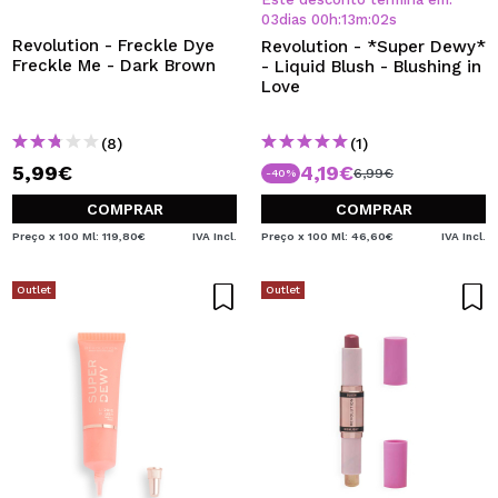
03
dias
00
h
:
13
m
:
02
s
Revolution - Freckle Dye
Revolution - *Super Dewy*
Freckle Me - Dark Brown
- Liquid Blush - Blushing in
Love
(8)
(1)
5,99€
4,19€
6,99€
-40%
COMPRAR
COMPRAR
Preço x 100 Ml: 119,80€
IVA Incl.
Preço x 100 Ml: 46,60€
IVA Incl.
Outlet
Outlet