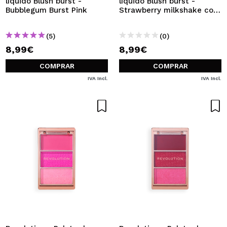
líquido Blush burst -
líquido Blush burst -
Bubblegum Burst Pink
Strawberry milkshake cool
pink
(5)
(0)
8,99€
8,99€
COMPRAR
COMPRAR
IVA Incl.
IVA Incl.