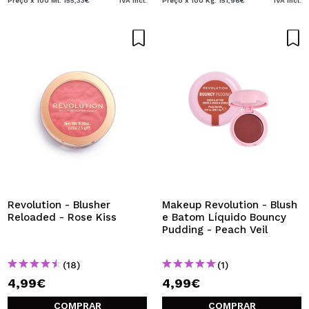
Preço x 100 Ml: 155,33€
IVA Incl.
Preço x 100 Kg: 151,96€
IVA Incl.
Revolution - Blusher
Makeup Revolution - Blush
Reloaded - Rose Kiss
e Batom Líquido Bouncy
Pudding - Peach Veil
(18)
(1)
4,99€
4,99€
COMPRAR
COMPRAR