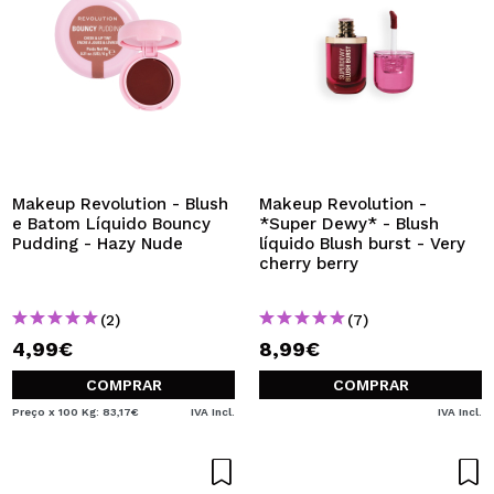
Makeup Revolution - Blush
Makeup Revolution -
e Batom Líquido Bouncy
*Super Dewy* - Blush
Pudding - Hazy Nude
líquido Blush burst - Very
cherry berry
(2)
(7)
4,99€
8,99€
COMPRAR
COMPRAR
Preço x 100 Kg: 83,17€
IVA Incl.
IVA Incl.