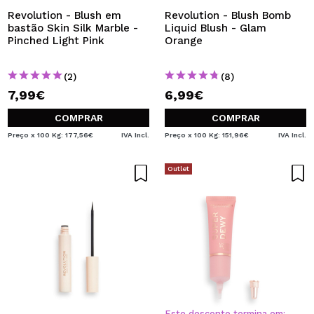
Revolution - Blush em
Revolution - Blush Bomb
bastão Skin Silk Marble -
Liquid Blush - Glam
Pinched Light Pink
Orange
(2)
(8)
7,99€
6,99€
COMPRAR
COMPRAR
Preço x 100 Kg: 177,56€
IVA Incl.
Preço x 100 Kg: 151,96€
IVA Incl.
Outlet
Este desconto termina em: