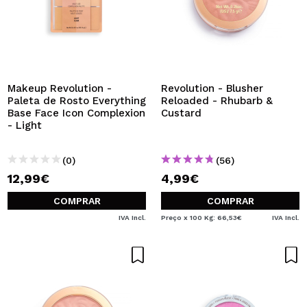
Makeup Revolution -
Revolution - Blusher
Paleta de Rosto Everything
Reloaded - Rhubarb &
Base Face Icon Complexion
Custard
- Light
(0)
(56)
12,99€
4,99€
COMPRAR
COMPRAR
IVA Incl.
Preço x 100 Kg: 66,53€
IVA Incl.