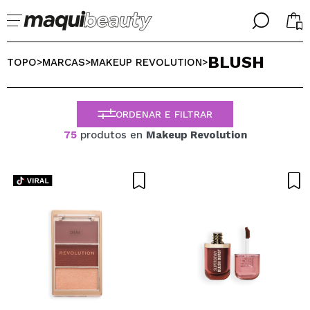
╳
╳
BLUSH
SELECIONE O SEU IDIOMA
TOPO
MARCAS
MAKEUP REVOLUTION
>
>
>
Já sou #maquilover, tenho uma conta
BIENVENIDX!
PORTUGUESE
ESPAÑOL
ORDENAR E FILTRAR
ENGLISH
75
produtos en
Makeup Revolution
FRANCES
ALEMAN
ITALIANO
Esqueceu-se da palavra-passe?
Eu não tenho uma conta aqui