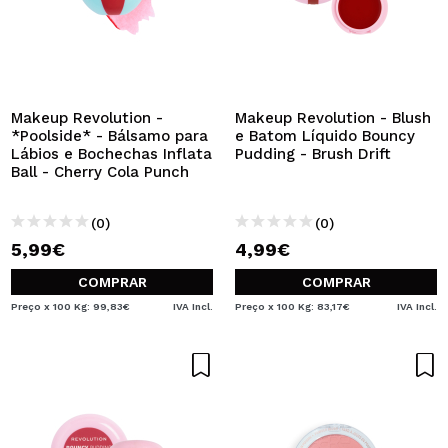
Makeup Revolution -
Makeup Revolution - Blush
*Poolside* - Bálsamo para
e Batom Líquido Bouncy
Lábios e Bochechas Inflata
Pudding - Brush Drift
Ball - Cherry Cola Punch
(0)
(0)
5,99€
4,99€
COMPRAR
COMPRAR
Preço x 100 Kg: 99,83€
IVA Incl.
Preço x 100 Kg: 83,17€
IVA Incl.