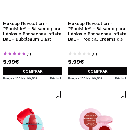
Makeup Revolution -
Makeup Revolution -
*Poolside* - Bálsamo para
*Poolside* - Bálsamo para
Lábios e Bochechas Inflata
Lábios e Bochechas Inflata
Ball - Bubblegum Blast
Ball - Tropical Creamsicle
(1)
(0)
5,99€
5,99€
COMPRAR
COMPRAR
Preço x 100 Kg: 99,83€
IVA Incl.
Preço x 100 Kg: 99,83€
IVA Incl.