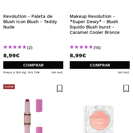
QUERO REGISTAR-ME
Ao criar uma conta no Maquibeauty.pt pode fazer as suas
Revolution - Paleta de
Makeup Revolution -
compras rapidamente, verificar o estado das suas
Blush Icon Blush - Teddy
*Super Dewy* - Blush
encomendas e consultar as suas operações anteriores.
Nude
líquido Blush burst -
Caramel Cooler Bronze
CRIAR CONTA
(2)
(15)
8,99€
8,99€
COMPRAR
COMPRAR
Preço x 100 Kg: 142,70€
IVA Incl.
IVA Incl.
Outlet