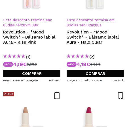
Este desconto termina em:
Este desconto termina em:
03
dias
14
h
:
02
m
:
08
s
03
dias
14
h
:
02
m
:
08
s
Revolution - *Mood
Revolution - *Mood
Switch* - Bálsamo labial
Switch* - Bálsamo labial
Aura - Kiss Pink
Aura - Halo Clear
(1)
(2)
4,19€
4,19€
6,99€
6,99€
-40%
-40%
COMPRAR
COMPRAR
Preço x 100 Ml: 279,60€
IVA Incl.
Preço x 100 Ml: 279,60€
IVA Incl.
Outlet