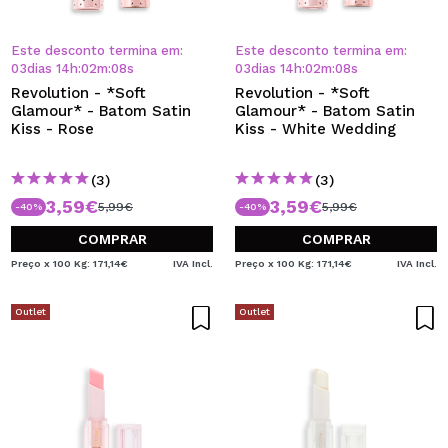
Este desconto termina em:
Este desconto termina em:
03
dias
14
h
:
02
m
:
08
s
03
dias
14
h
:
02
m
:
08
s
Revolution - *Soft
Revolution - *Soft
Glamour* - Batom Satin
Glamour* - Batom Satin
Kiss - Rose
Kiss - White Wedding
(3)
(3)
3,59€
3,59€
5,99€
5,99€
-40%
-40%
COMPRAR
COMPRAR
Preço x 100 Kg: 171,14€
IVA Incl.
Preço x 100 Kg: 171,14€
IVA Incl.
Outlet
Outlet