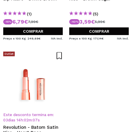
(1)
(5)
6,79€
3,59€
7,99€
5,99€
-15%
-40%
COMPRAR
COMPRAR
Preço x 100 Kg: 249,69€
IVA Incl.
Preço x 100 Kg: 171,14€
IVA Incl.
Outlet
Este desconto termina em:
03
dias
14
h
:
02
m
:
07
s
Revolution - Batom Satin