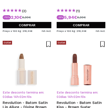
(2)
(1)
2,10€
5,94€
6,99€
6,99€
-70%
-15%
COMPRAR
COMPRAR
Preço x 100 Kg: 218,44€
IVA Incl.
Preço x 100 Kg: 218,44€
IVA Incl.
Outlet
Outlet
Este desconto termina em:
Este desconto termina em:
03
dias
14
h
:
02
m
:
10
s
03
dias
14
h
:
02
m
:
10
s
Revolution - Batom Satin
Revolution - Batom Satin
Lip Allure - Divine Brown
Kiss - Brown Sugar