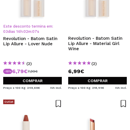
Este desconto termina em:
03
dias
14
h
:
02
m
:
07
s
Revolution - Batom Satin
Revolution - Batom Satin
Lip Allure - Material Girl
Lip Allure - Lover Nude
Wine
(2)
(2)
6,79€
6,99€
7,99€
-15%
COMPRAR
COMPRAR
Preço x 100 Kg: 249,69€
IVA Incl.
Preço x 100 Kg: 218,44€
IVA Incl.
Outlet