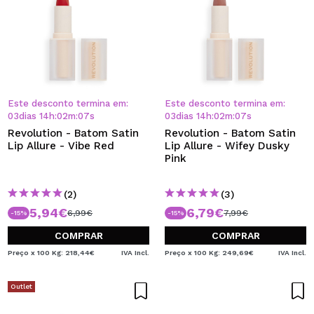
Este desconto termina em:
Este desconto termina em:
03
dias
14
h
:
02
m
:
07
s
03
dias
14
h
:
02
m
:
07
s
Revolution - Batom Satin
Revolution - Batom Satin
Lip Allure - Vibe Red
Lip Allure - Wifey Dusky
Pink
(2)
(3)
5,94€
6,79€
6,99€
7,99€
-15%
-15%
COMPRAR
COMPRAR
Preço x 100 Kg: 218,44€
IVA Incl.
Preço x 100 Kg: 249,69€
IVA Incl.
Outlet