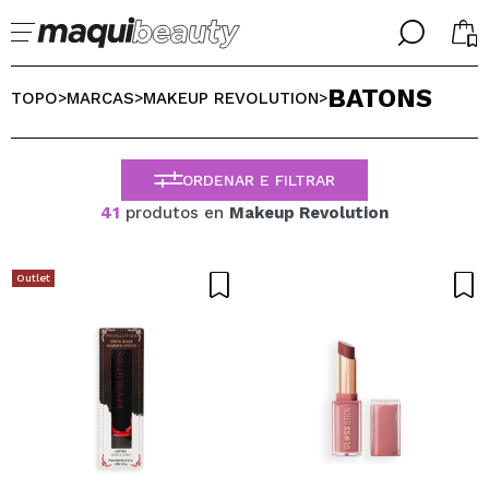
╳
╳
BATONS
SELECIONE O SEU IDIOMA
TOPO
MARCAS
MAKEUP REVOLUTION
>
>
>
Já sou #maquilover, tenho uma conta
BIENVENIDX!
PORTUGUESE
ESPAÑOL
ORDENAR E FILTRAR
ENGLISH
41
produtos en
Makeup Revolution
FRANCES
ALEMAN
ITALIANO
Outlet
Esqueceu-se da palavra-passe?
Eu não tenho uma conta aqui