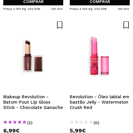
COMPRAR
COMPRAR
Preço x 100 Kg: 233,00€
IVA Incl.
Preço x 100 Kg: 233,00€
IVA Incl.
Makeup Revolution -
Revolution - Óleo labial em
Batom Pout Lip Gloss
bastão Jelly - Watermelon
Stick - Chocolate Ganache
Crush Red
(2)
(0)
6,99€
5,99€