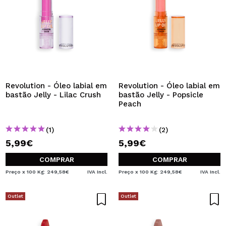
Revolution - Óleo labial em
Revolution - Óleo labial em
bastão Jelly - Lilac Crush
bastão Jelly - Popsicle
Peach
(1)
(2)
5,99€
5,99€
COMPRAR
COMPRAR
Preço x 100 Kg: 249,58€
IVA Incl.
Preço x 100 Kg: 249,58€
IVA Incl.
Outlet
Outlet