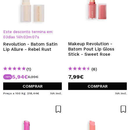
Este desconto termina em:
03
dias
14
h
:
02
m
:
07
s
Makeup Revolution -
Revolution - Batom Satin
Batom Pout Lip Gloss
Lip Allure - Rebel Rust
Stick - Sweet Rose
(1)
(6)
5,94€
7,99€
6,99€
-15%
COMPRAR
COMPRAR
Preço x 100 Kg: 218,44€
IVA Incl.
IVA Incl.