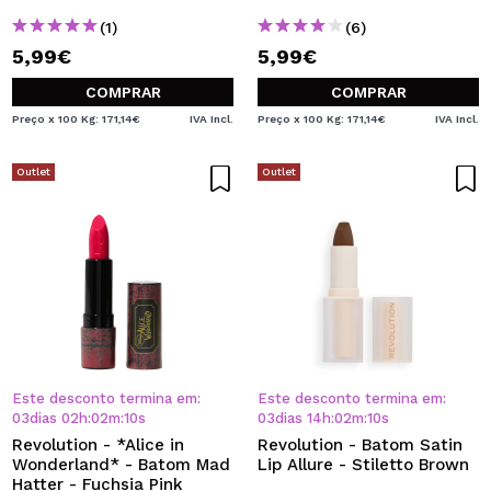
(1)
(6)
5,99€
5,99€
COMPRAR
COMPRAR
Preço x 100 Kg: 171,14€
IVA Incl.
Preço x 100 Kg: 171,14€
IVA Incl.
Outlet
Outlet
Este desconto termina em:
Este desconto termina em:
03
dias
02
h
:
02
m
:
10
s
03
dias
14
h
:
02
m
:
10
s
Revolution - *Alice in
Revolution - Batom Satin
Wonderland* - Batom Mad
Lip Allure - Stiletto Brown
Hatter - Fuchsia Pink