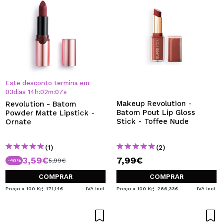
Este desconto termina em:
03
dias
14
h
:
02
m
:
07
s
Makeup Revolution -
Revolution - Batom
Batom Pout Lip Gloss
Powder Matte Lipstick -
Stick - Toffee Nude
Ornate
(1)
(2)
3,59€
7,99€
5,99€
-40%
COMPRAR
COMPRAR
Preço x 100 Kg: 171,14€
IVA Incl.
Preço x 100 Kg: 266,33€
IVA Incl.