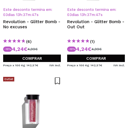
Este desconto termina em:
Este desconto termina em:
03
dias
13
h
:
37
m
:
46
s
03
dias
13
h
:
37
m
:
46
s
Revolution - Glitter Bomb -
Revolution - Glitter Bomb -
No excuses
Out Out
(6)
(1)
4,24€
4,24€
4,99€
4,99€
-15%
-15%
COMPRAR
COMPRAR
Preço x 100 Kg: 142,57€
IVA Incl.
Preço x 100 Kg: 142,57€
IVA Incl.
Outlet