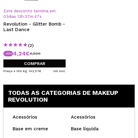
Este desconto termina em:
03
dias
13
h
:
37
m
:
46
s
Revolution - Glitter Bomb -
Last Dance
(2)
4,24€
4,99€
-15%
COMPRAR
Preço x 100 Kg: 142,57€
IVA Incl.
TODAS AS CATEGORIAS DE MAKEUP
REVOLUTION
Acessórios
Acessórios
Base em creme
Base líquida