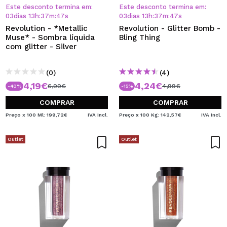
QUERO REGISTAR-ME
Este desconto termina em:
Este desconto termina em:
03
dias
13
h
:
37
m
:
46
s
03
dias
13
h
:
37
m
:
46
s
Ao criar uma conta no Maquibeauty.pt pode fazer as suas
Revolution - *Metallic
Revolution - Glitter Bomb -
compras rapidamente, verificar o estado das suas
Muse* - Sombra líquida
Bling Thing
encomendas e consultar as suas operações anteriores.
com glitter - Silver
(0)
(4)
CRIAR CONTA
4,19€
4,24€
6,99€
4,99€
-40%
-15%
COMPRAR
COMPRAR
Preço x 100 Ml: 199,72€
IVA Incl.
Preço x 100 Kg: 142,57€
IVA Incl.
Outlet
Outlet