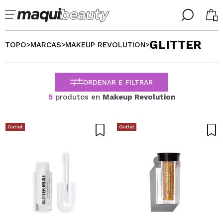
╳
╳
GLITTER
SELECIONE O SEU IDIOMA
TOPO
MARCAS
MAKEUP REVOLUTION
>
>
>
Já sou #maquilover, tenho uma conta
BIENVENIDX!
PORTUGUESE
ESPAÑOL
ORDENAR E FILTRAR
ENGLISH
5
produtos en
Makeup Revolution
FRANCES
ALEMAN
ITALIANO
Outlet
Outlet
Esqueceu-se da palavra-passe?
Eu não tenho uma conta aqui