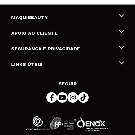
MAQUIBEAUTY
Sobre nós
APOIO AO CLIENTE
Emprego
Envios e Devoluções
SEGURANÇA E PRIVACIDADE
Gift Cards
Desistência / Devoluções
Termos e Privacidade
LINKS ÚTEIS
Formas de pagamento
Política de privacidade
Contato
Desconto Estudantes
Política de cookies
SEGUIR
Resolução de litígios em linha (ODR)