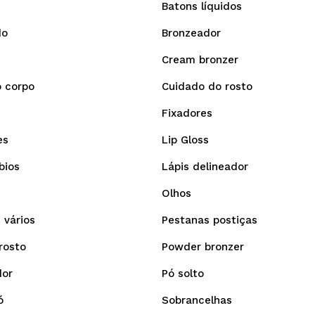
Batons líquidos
do
Bronzeador
Cream bronzer
 corpo
Cuidado do rosto
Fixadores
es
Lip Gloss
bios
Lápis delineador
Olhos
 vários
Pestanas postiças
rosto
Powder bronzer
dor
Pó solto
ó
Sobrancelhas