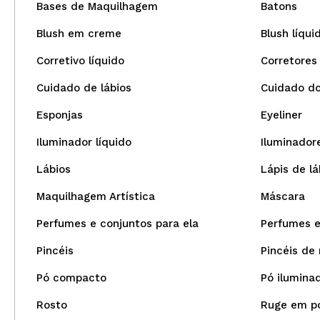
Bases de Maquilhagem
Batons
Blush em creme
Blush líqui
Corretivo líquido
Corretores
Cuidado de lábios
Cuidado do
Esponjas
Eyeliner
Iluminador líquido
Iluminador
Lábios
Lápis de lá
Maquilhagem Artística
Máscara
Perfumes e conjuntos para ela
Perfumes e
Pincéis
Pincéis de 
Pó compacto
Pó ilumina
Rosto
Ruge em p