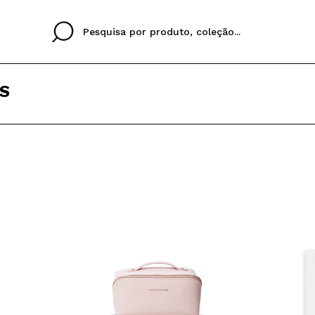
S
Cristina
Antonia
Ines
Eu não tenho uma c
EU IDIOMA
ez que
Buena experiencia
Muy bien
Spedizi
QUERO
PORTUGUESE
E
eriencia
imballa
ajería.
elegan
colori sc
Ao criar uma conta no
rapidamente, verificar
operações anteriores.