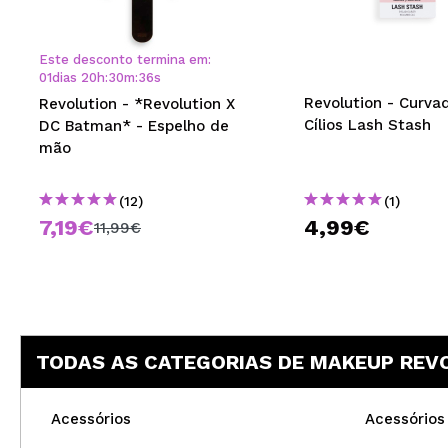
MAQUIFARMA
KOREA ZONE
Este desconto termina em:
01
dias
20
h
:
30
m
:
35
s
TRAVEL SIZE
Revolution - Curva
Revolution - *Revolution X
Cílios Lash Stash
DC Batman* - Espelho de
NATURE
mão
(12)
(1)
DESCONTOS
7,19€
4,99€
11,99€
OUTLET
ELES VOLTARAM!
EM BREVE
TODAS AS CATEGORIAS DE MAKEUP REV
BLOG
Acessórios
Acessórios