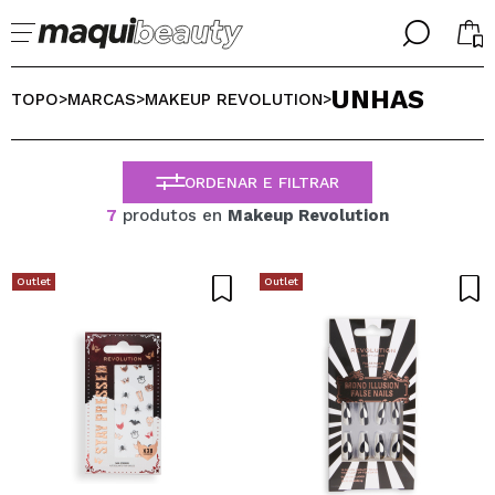
╳
╳
UNHAS
SELECIONE O SEU IDIOMA
TOPO
MARCAS
MAKEUP REVOLUTION
>
>
>
Já sou #maquilover, tenho uma conta
BIENVENIDX!
PORTUGUESE
ESPAÑOL
ORDENAR E FILTRAR
ENGLISH
7
produtos en
Makeup Revolution
FRANCES
ALEMAN
ITALIANO
Outlet
Outlet
Esqueceu-se da palavra-passe?
Eu não tenho uma conta aqui