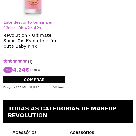
Este desconto termina em:
03
dias
10
h
:
42
m
:
42
s
Revolution - Ultimate
Shine Gel Esmalte - I'm
Cute Baby Pink
(1)
4,24€
4,99€
-15%
COMPRAR
Preço x 100 Ml: 49,90€
IVA Incl.
TODAS AS CATEGORIAS DE MAKEUP
REVOLUTION
Acessórios
Acessórios