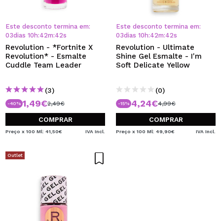
Este desconto termina em:
Este desconto termina em:
03
dias
10
h
:
42
m
:
42
s
03
dias
10
h
:
42
m
:
42
s
Revolution - *Fortnite X
Revolution - Ultimate
Revolution* - Esmalte
Shine Gel Esmalte - I'm
Cuddle Team Leader
Soft Delicate Yellow
(3)
(0)
1,49€
4,24€
2,49€
4,99€
-40%
-15%
COMPRAR
COMPRAR
Preço x 100 Ml: 41,50€
IVA Incl.
Preço x 100 Ml: 49,90€
IVA Incl.
Outlet